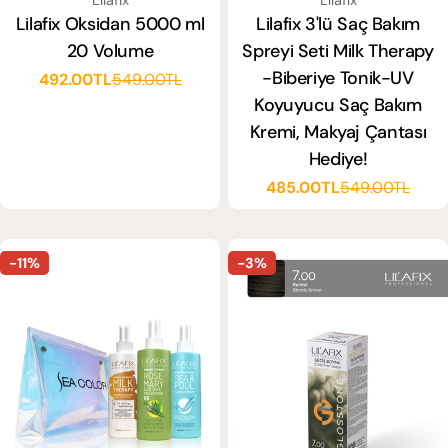
Lilafix Oksidan 5000 ml
Lilafix 3'lü Saç Bakım
20 Volume
Spreyi Seti Milk Therapy
-Biberiye Tonik-UV
492.00TL
549.00TL
Satış
Normal
Koyuyucu Saç Bakım
ücreti
fiyat
Kremi, Makyaj Çantası
Hediye!
485.00TL
549.00TL
Satış
Normal
ücreti
fiyat
-11%
-3%