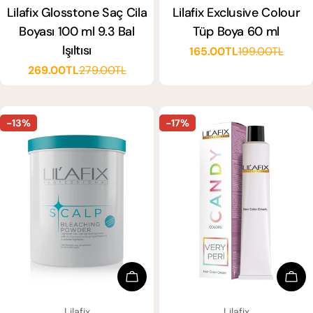
Lilafix Glosstone Saç Cila
Lilafix Exclusive Colour
Boyası 100 ml 9.3 Bal
Tüp Boya 60 ml
Işıltısı
165.00TL
199.00TL
Satış
Normal
269.00TL
279.00TL
ücreti
fiyat
Satış
Normal
ücreti
fiyat
-13%
-17%
Sepete Ekle
Seçe
SATICI:
SATICI:
Lilafix
Lilafix