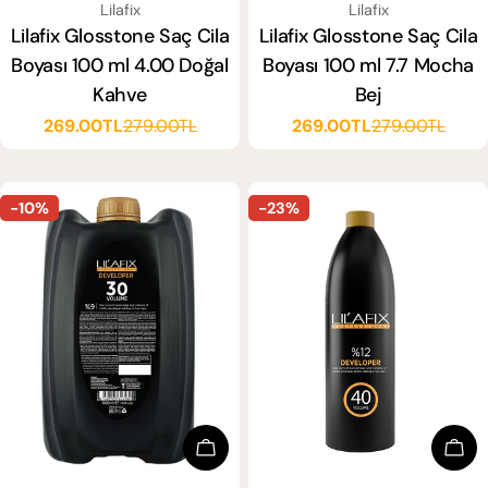
SATICI:
SATICI:
Lilafix
Lilafix
Lilafix Glosstone Saç Cila
Lilafix Glosstone Saç Cila
Boyası 100 ml 4.00 Doğal
Boyası 100 ml 7.7 Mocha
Kahve
Bej
269.00TL
279.00TL
269.00TL
279.00TL
Satış
Normal
Satış
Normal
ücreti
fiyat
ücreti
fiyat
-10%
-23%
Sepete Ekle
Sep