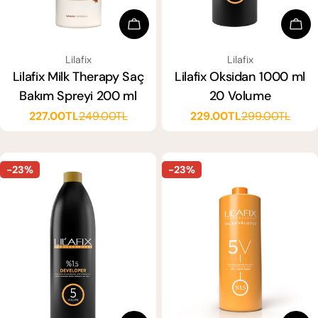
Sepete Ekle
Sep
SATICI:
SATICI:
Lilafix
Lilafix
Lilafix Milk Therapy Saç
Lilafix Oksidan 1000 ml
Bakım Spreyi 200 ml
20 Volume
227.00TL
249.00TL
229.00TL
299.00TL
Satış
Normal
Satış
Normal
ücreti
fiyat
ücreti
fiyat
-23%
-23%