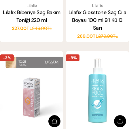
SATICI:
SATICI:
Lilafix
Lilafix
Lilafix Glosstone Saç Cila
Lilafix Biberiye Saç Bakım
Boyası 100 ml 9.1 Küllü
Toniği 220 ml
Sarı
227.00TL
249.00TL
Satış
Normal
269.00TL
279.00TL
ücreti
fiyat
Satış
Normal
ücreti
fiyat
-3%
-8%
Sepete Ekle
Sep