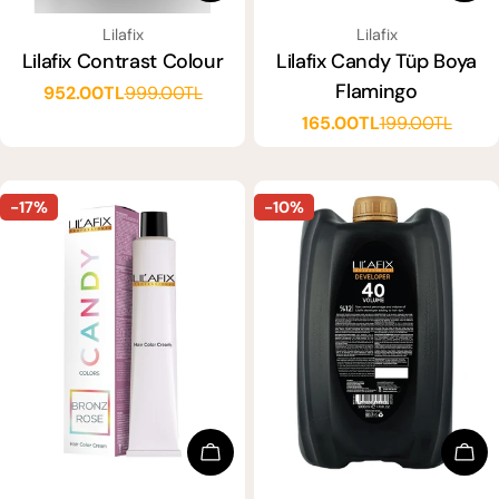
SATICI:
SATICI:
Lilafix
Lilafix
Lilafix Contrast Colour
Lilafix Candy Tüp Boya
Flamingo
952.00TL
999.00TL
Satış
Normal
165.00TL
199.00TL
ücreti
fiyat
Satış
Normal
ücreti
fiyat
-17%
-10%
Seçenekleri Seçin
Sep