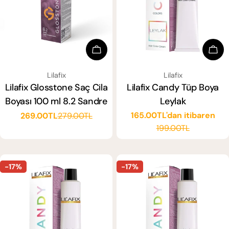
Sepete Ekle
Seçe
SATICI:
SATICI:
Lilafix
Lilafix
Lilafix Glosstone Saç Cila
Lilafix Candy Tüp Boya
Boyası 100 ml 8.2 Sandre
Leylak
165.00TL'dan itibaren
269.00TL
279.00TL
Satış
Normal
Satış
Normal
199.00TL
ücreti
fiyat
ücreti
fiyat
-17%
-17%