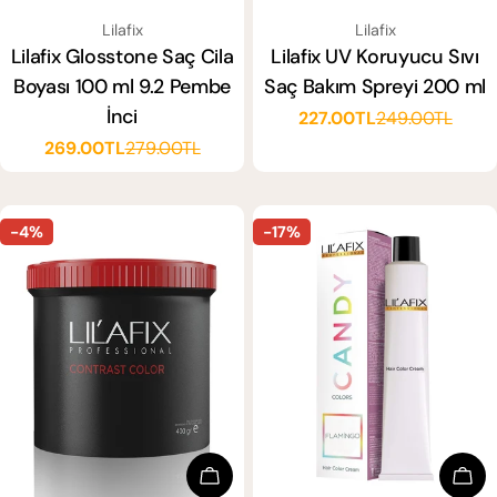
SATICI:
SATICI:
Lilafix
Lilafix
Lilafix Glosstone Saç Cila
Lilafix UV Koruyucu Sıvı
Boyası 100 ml 9.2 Pembe
Saç Bakım Spreyi 200 ml
İnci
227.00TL
249.00TL
Satış
Normal
269.00TL
279.00TL
ücreti
fiyat
Satış
Normal
ücreti
fiyat
-4%
-17%
Sepete Ekle
Sep