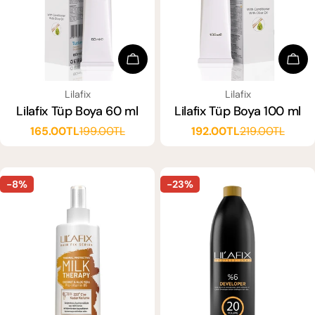
:
Seçenekleri Seçin
Seçe
SATICI:
SATICI:
Lilafix
Lilafix
Lilafix Tüp Boya 60 ml
Lilafix Tüp Boya 100 ml
165.00TL
199.00TL
192.00TL
219.00TL
Satış
Normal
Satış
Normal
ücreti
fiyat
ücreti
fiyat
-8%
-23%