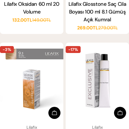
Lilafix Glosstone Saç Cila
Lilafix Oksidan 60 ml 20
Boyası 100 ml 8.1 Gümüş
Volume
Açık Kumral
132.00TL
149.00TL
Satış
Normal
269.00TL
279.00TL
ücreti
fiyat
Satış
Normal
ücreti
fiyat
-3%
-17%
Sepete Ekle
Seçe
SATICI:
SATICI:
Lilafix
Lilafix