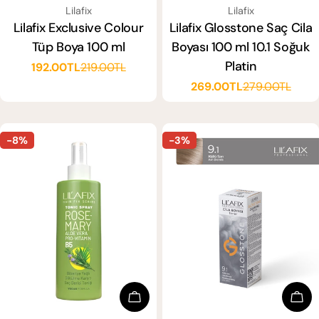
SATICI:
SATICI:
Lilafix
Lilafix
Lilafix Glosstone Saç Cila
Lilafix Exclusive Colour
Boyası 100 ml 10.1 Soğuk
Tüp Boya 100 ml
Platin
192.00TL
219.00TL
Satış
Normal
269.00TL
279.00TL
ücreti
fiyat
Satış
Normal
ücreti
fiyat
-8%
-3%
Sep
Sepete Ekle