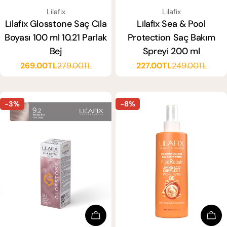
SATICI:
SATICI:
Lilafix
Lilafix
Lilafix Glosstone Saç Cila
Lilafix Sea & Pool
Boyası 100 ml 10.21 Parlak
Protection Saç Bakım
Bej
Spreyi 200 ml
269.00TL
279.00TL
227.00TL
249.00TL
Satış
Normal
Satış
Normal
ücreti
fiyat
ücreti
fiyat
-3%
-8%
Sepete Ekle
Sep