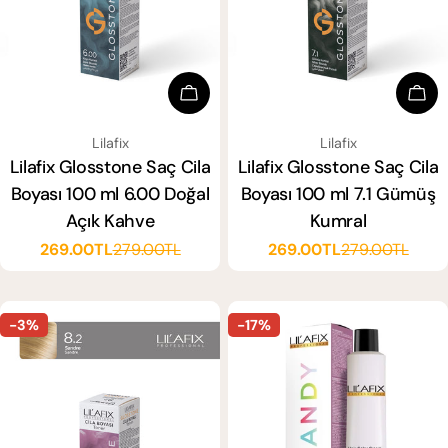
Sepete Ekle
Sep
SATICI:
SATICI:
Lilafix
Lilafix
Lilafix Glosstone Saç Cila
Lilafix Glosstone Saç Cila
Boyası 100 ml 6.00 Doğal
Boyası 100 ml 7.1 Gümüş
Açık Kahve
Kumral
269.00TL
279.00TL
269.00TL
279.00TL
Satış
Normal
Satış
Normal
ücreti
fiyat
ücreti
fiyat
-3%
-17%