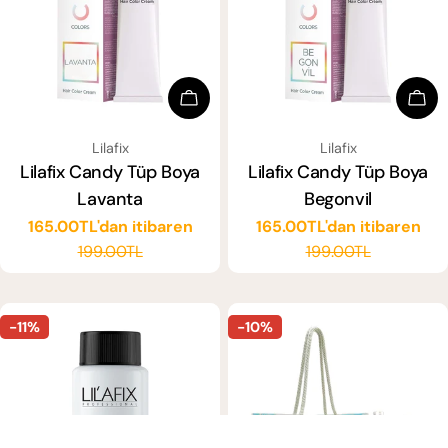
Seçenekleri Seçin
Seçe
SATICI:
SATICI:
Lilafix
Lilafix
Lilafix Candy Tüp Boya
Lilafix Candy Tüp Boya
Lavanta
Begonvil
165.00TL'dan itibaren
165.00TL'dan itibaren
Satış
Normal
Satış
Normal
199.00TL
199.00TL
ücreti
fiyat
ücreti
fiyat
-11%
-10%