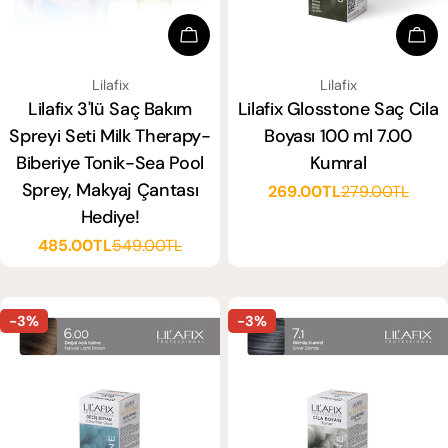
Sep
Sepete Ekle
SATICI:
SATICI:
Lilafix
Lilafix
Lilafix Glosstone Saç Cila
Lilafix 3'lü Saç Bakım
Boyası 100 ml 7.00
Spreyi Seti Milk Therapy-
Kumral
Biberiye Tonik-Sea Pool
Sprey, Makyaj Çantası
269.00TL
279.00TL
Satış
Normal
Hediye!
ücreti
fiyat
485.00TL
549.00TL
Satış
Normal
ücreti
fiyat
-3%
-3%