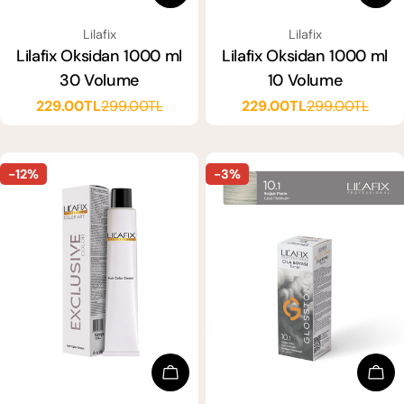
SATICI:
SATICI:
Lilafix
Lilafix
Lilafix Oksidan 1000 ml
Lilafix Oksidan 1000 ml
30 Volume
10 Volume
229.00TL
299.00TL
229.00TL
299.00TL
Satış
Normal
Satış
Normal
ücreti
fiyat
ücreti
fiyat
-12%
-3%
Sep
Seçenekleri Seçin