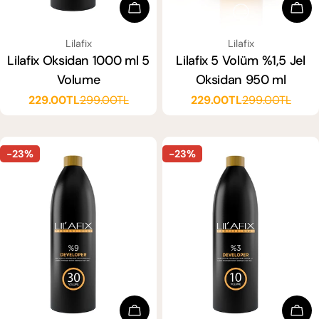
Sep
Sepete Ekle
SATICI:
SATICI:
Lilafix
Lilafix
Lilafix 5 Volüm %1,5 Jel
Lilafix Oksidan 1000 ml 5
Oksidan 950 ml
Volume
229.00TL
299.00TL
229.00TL
299.00TL
Satış
Normal
Satış
Normal
ücreti
fiyat
ücreti
fiyat
-23%
-23%
Sepete Ekle
Sep