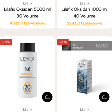
SATICI:
SATICI:
Lilafix
Lilafix
Lilafix Oksidan 5000 ml
Lilafix Oksidan 1000 ml
30 Volume
40 Volume
492.00TL
549.00TL
229.00TL
299.00TL
Satış
Normal
Satış
Normal
ücreti
fiyat
ücreti
fiyat
-11%
-3%
Sep
Sepete Ekle
SATICI:
SATICI:
Lilafix
Lilafix