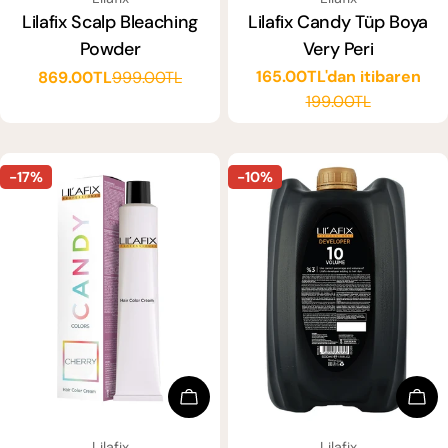
Lilafix Scalp Bleaching
Lilafix Candy Tüp Boya
Powder
Very Peri
165.00TL'dan itibaren
869.00TL
999.00TL
Satış
Normal
Satış
Normal
199.00TL
ücreti
fiyat
ücreti
fiyat
-17%
-10%
Seçenekleri Seçin
Sep
SATICI:
SATICI:
Lilafix
Lilafix