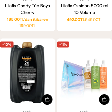
Lilafix Candy Tüp Boya
Lilafix Oksidan 5000 ml
Cherry
10 Volume
165.00TL'dan itibaren
492.00TL
549.00TL
Satış
Normal
Satış
Normal
199.00TL
ücreti
fiyat
ücreti
fiyat
-10%
-11%
Sepete Ekle
Sep
SATICI:
SATICI:
Lilafix
Lilafix