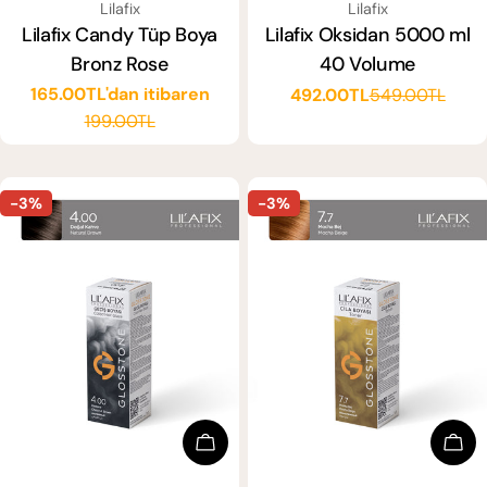
SATICI:
SATICI:
Lilafix
Lilafix
Lilafix Candy Tüp Boya
Lilafix Oksidan 5000 ml
Bronz Rose
40 Volume
165.00TL'dan itibaren
492.00TL
549.00TL
Satış
Normal
Satış
Normal
199.00TL
ücreti
fiyat
ücreti
fiyat
-3%
-3%
Sepete Ekle
Sep