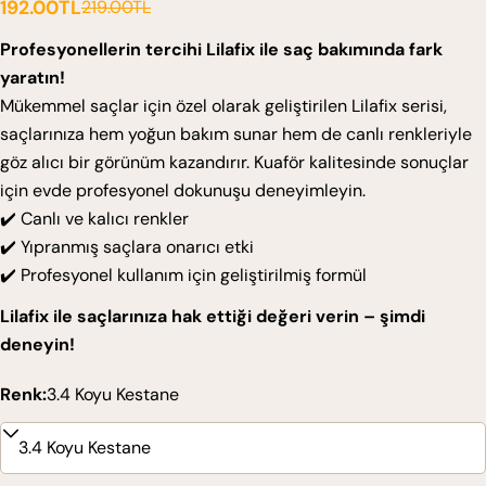
192.00TL
219.00TL
Satış
Normal
ücreti
fiyat
Profesyonellerin tercihi Lilafix ile saç bakımında fark
yaratın!
Mükemmel saçlar için özel olarak geliştirilen Lilafix serisi,
saçlarınıza hem yoğun bakım sunar hem de canlı renkleriyle
göz alıcı bir görünüm kazandırır. Kuaför kalitesinde sonuçlar
için evde profesyonel dokunuşu deneyimleyin.
✔️ Canlı ve kalıcı renkler
✔️ Yıpranmış saçlara onarıcı etki
✔️ Profesyonel kullanım için geliştirilmiş formül
Lilafix ile saçlarınıza hak ettiği değeri verin – şimdi
deneyin!
Renk:
3.4 Koyu Kestane