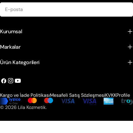
E-
posta
Kurumsal
Markalar
Ürün Kategorileri
Facebook
instagram
Youtube
Kargo ve İade Politikası
Mesafeli Satış Sözleşmesi
KVKK
Profile
Ödeme
© 2026
Lila Kozmetik
.
metodları