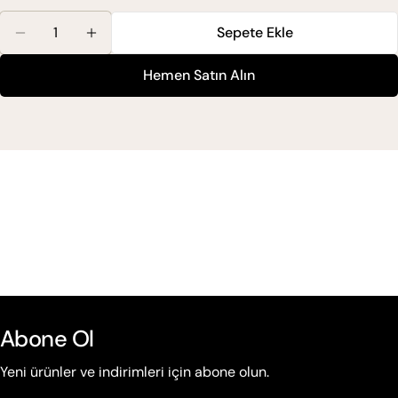
Miktar
Sepete Ekle
Lilafix Exclusive Colour Tüp Boya 100 Ml Için Miktarı
Lilafix Exclusive Colour Tüp Boya 100 Ml Iç
Hemen Satın Alın
Abone Ol
Yeni ürünler ve indirimleri için abone olun.