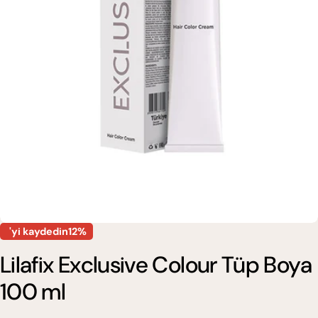
0 medyasını modda açın
'yi kaydedin12%
Lilafix Exclusive Colour Tüp Boya
100 ml