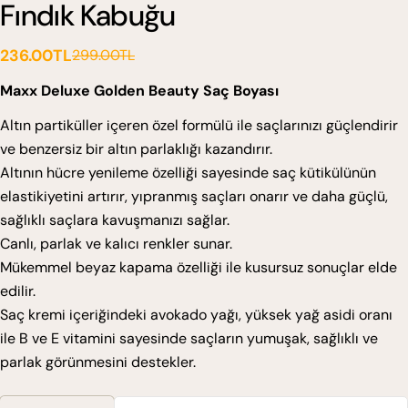
Fındık Kabuğu
236.00TL
299.00TL
Satış
Normal
ücreti
fiyat
Maxx Deluxe Golden Beauty Saç Boyası
Altın partiküller içeren özel formülü ile saçlarınızı güçlendirir
ve benzersiz bir altın parlaklığı kazandırır.
Altının hücre yenileme özelliği sayesinde saç kütikülünün
elastikiyetini artırır, yıpranmış saçları onarır ve daha güçlü,
sağlıklı saçlara kavuşmanızı sağlar.
Canlı, parlak ve kalıcı renkler sunar.
Mükemmel beyaz kapama özelliği ile kusursuz sonuçlar elde
edilir.
Saç kremi içeriğindeki avokado yağı, yüksek yağ asidi oranı
ile B ve E vitamini sayesinde saçların yumuşak, sağlıklı ve
parlak görünmesini destekler.
Miktar