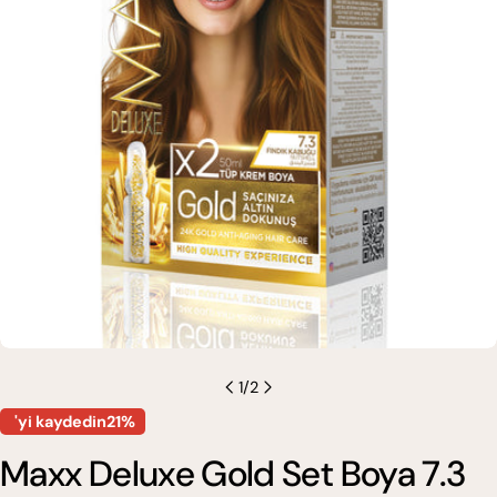
0 medyasını modda açın
1
/
2
'yi kaydedin21%
Maxx Deluxe Gold Set Boya 7.3