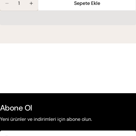
Sepete Ekle
Maxx Deluxe Gold Set Boya 7.3 Fındık Kabuğu Için M
Maxx Deluxe Gold Set Boya 7.3 Fındık Kabu
Abone Ol
Yeni ürünler ve indirimleri için abone olun.
E-