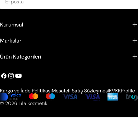
posta
Kurumsal
Markalar
Ürün Kategorileri
Facebook
instagram
Youtube
Kargo ve İade Politikası
Mesafeli Satış Sözleşmesi
KVKK
Profile
Ödeme
© 2026
Lila Kozmetik
.
metodları