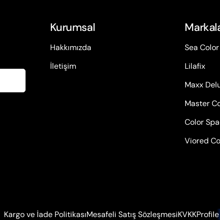
Kurumsal
Markal
Hakkımızda
Sea Color
İletişim
Lilafix
Maxx Del
Master Co
Color Sp
Viored Co
Kargo ve İade Politikası
Mesafeli Satış Sözleşmesi
KVKK
Profile