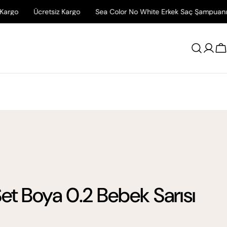
Ücretsiz Kargo
Sea Color No White Erkek Saç Şampuanı İlk Siparişi
Giriş
A
Yap
et Boya 0.2 Bebek Sarısı