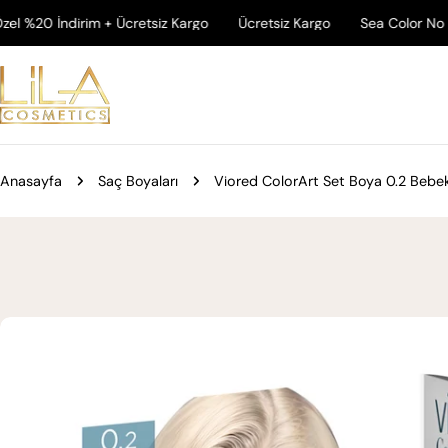
İçeriğe
dirim + Ücretsiz Kargo
Ücretsiz Kargo
Sea Color No White Erke
atla
Anasayfa
Saç Boyaları
Viored ColorArt Set Boya 0.2 Bebek
Ürün
bilgilerine
atla