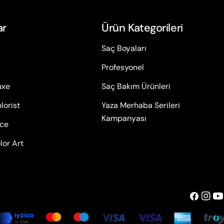
ar
Ürün Kategorileri
Saç Boyaları
Profesyonel
uxe
Saç Bakım Ürünleri
lorist
Yaza Merhaba Serileri
Kampanyası
ace
lor Art
Facebook
insta
Yo
Ödeme