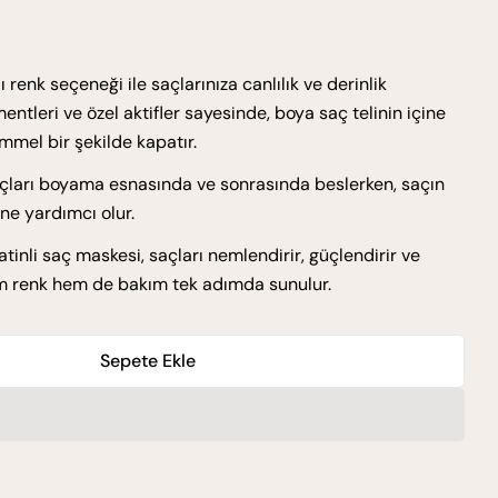
 renk seçeneği ile saçlarınıza canlılık ve derinlik
mentleri ve özel aktifler sayesinde, boya saç telinin içine
mmel bir şekilde kapatır.
açları boyama esnasında ve sonrasında beslerken, saçın
ne yardımcı olur.
inli saç maskesi, saçları nemlendirir, güçlendirir ve
em renk hem de bakım tek adımda sunulur.
Sepete Ekle
bek Sarısı Için Miktarı Azaltın
oya 0.2 Bebek Sarısı Için Miktarı Artırın