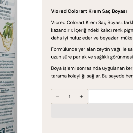
ücreti
fiyat
Viored Colorart Krem Saç Boyası
Viored Colorart Krem Saç Boyası, farklı
kazandırır. İçeriğindeki kalıcı renk pig
daha iyi nüfuz eder ve beyazları müke
Formülünde yer alan zeytin yağı ile s
uzun süre parlak ve sağlıklı görünmesi
Boya işlemi sonrasında uygulanan kerat
tarama kolaylığı sağlar. Bu sayede h
Miktar
Viored ColorArt Set Boya 0.2 Be
Viored ColorArt Set B