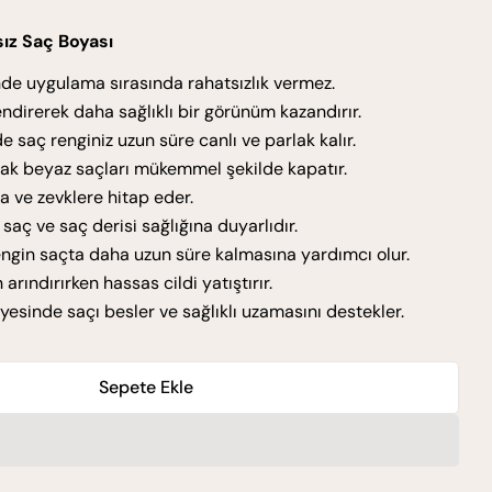
ız Saç Boyası
de uygulama sırasında rahatsızlık vermez.
endirerek daha sağlıklı bir görünüm kazandırır.
 saç renginiz uzun süre canlı ve parlak kalır.
rak beyaz saçları mükemmel şekilde kapatır.
ra ve zevklere hitap eder.
saç ve saç derisi sağlığına duyarlıdır.
 rengin saçta daha uzun süre kalmasına yardımcı olur.
arındırırken hassas cildi yatıştırır.
ayesinde saçı besler ve sağlıklı uzamasını destekler.
Sepete Ekle
7.0 Kumral Için Miktarı Azaltın
monyaksız 7.0 Kumral Için Miktarı Artırın