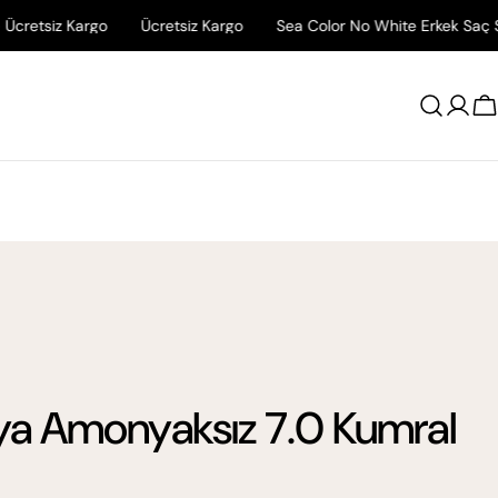
 Kargo
Ücretsiz Kargo
Sea Color No White Erkek Saç Şampuanı İ
Giriş
A
Yap
ya Amonyaksız 7.0 Kumral