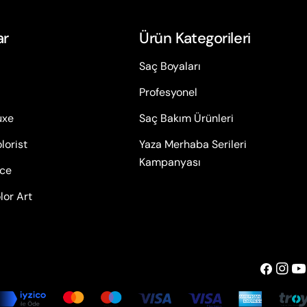
ar
Ürün Kategorileri
Saç Boyaları
Profesyonel
uxe
Saç Bakım Ürünleri
lorist
Yaza Merhaba Serileri
Kampanyası
ace
lor Art
Facebook
insta
Yo
Ödeme