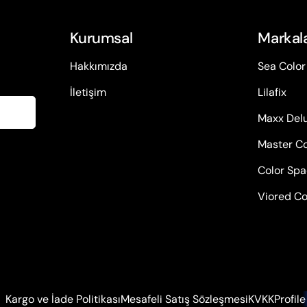
Kurumsal
Markal
Hakkımızda
Sea Color
İletişim
Lilafix
Maxx Del
Master Co
Color Sp
Viored Co
Kargo ve İade Politikası
Mesafeli Satış Sözleşmesi
KVKK
Profile