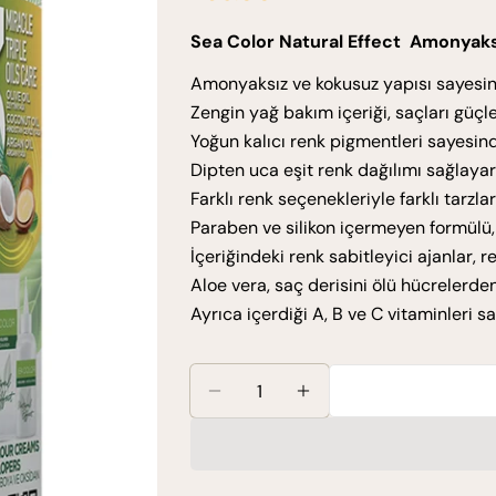
ücreti
fiyat
Sea Color Natural Effect Amonyaks
Amonyaksız ve kokusuz yapısı sayesin
Zengin yağ bakım içeriği, saçları güçl
Yoğun kalıcı renk pigmentleri sayesinde
Dipten uca eşit renk dağılımı sağlaya
Farklı renk seçenekleriyle farklı tarzla
Paraben ve silikon içermeyen formülü, 
İçeriğindeki renk sabitleyici ajanlar,
Aloe vera, saç derisini ölü hücrelerden 
Ayrıca içerdiği A, B ve C vitaminleri s
Miktar
Sea Color Set Boya Amonyaksız 
Sea Color Set Boya A