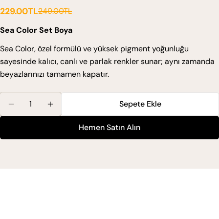
229.00TL
249.00TL
Satış
Normal
ücreti
fiyat
Sea Color Set Boya
Sea Color, özel formülü ve yüksek pigment yoğunluğu
sayesinde kalıcı, canlı ve parlak renkler sunar; aynı zamanda
beyazlarınızı tamamen kapatır.
Miktar
Sepete Ekle
Sea Color Set Boya 1.0 Siyah Için Miktarı Azaltın
Sea Color Set Boya 1.0 Siyah Için Miktarı A
Hemen Satın Alın