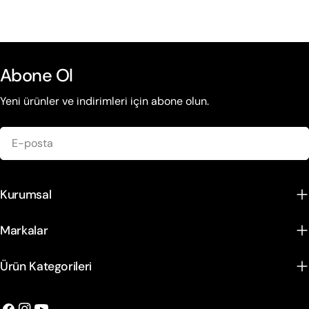
Abone Ol
Yeni ürünler ve indirimleri için abone olun.
E-
posta
Kurumsal
Markalar
Ürün Kategorileri
Facebook
instagram
Youtube