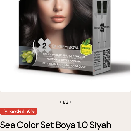
0 medyasını modda açın
1
/
2
'yi kaydedin8%
Sea Color Set Boya 1.0 Siyah