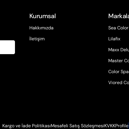
Kurumsal
Markal
Hakkımızda
Sea Color
İletişim
Lilafix
Maxx Del
Master Co
Color Sp
Viored Co
Kargo ve İade Politikası
Mesafeli Satış Sözleşmesi
KVKK
Profile