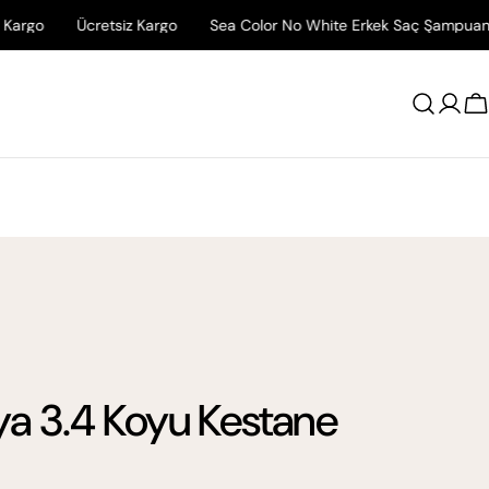
cretsiz Kargo
Sea Color No White Erkek Saç Şampuanı İlk Siparişin
Giriş
A
Yap
ya 3.4 Koyu Kestane