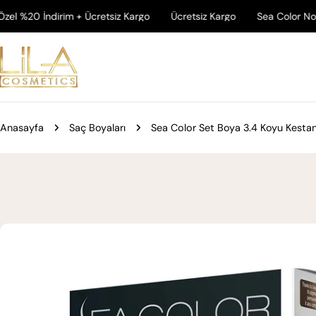
İçeriğe
irim + Ücretsiz Kargo
Ücretsiz Kargo
Sea Color No White Erkek 
atla
Anasayfa
Saç Boyaları
Sea Color Set Boya 3.4 Koyu Kesta
Ürün
bilgilerine
atla