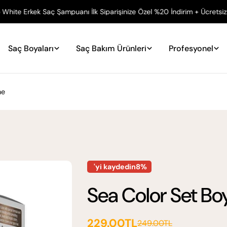
Saç Şampuanı İlk Siparişinize Özel %20 İndirim + Ücretsiz Kargo
Ü
Saç Boyaları
Saç Bakım Ürünleri
Profesyonel
ne
'yi kaydedin8%
Sea Color Set Bo
229.00TL
249.00TL
Satış
Normal