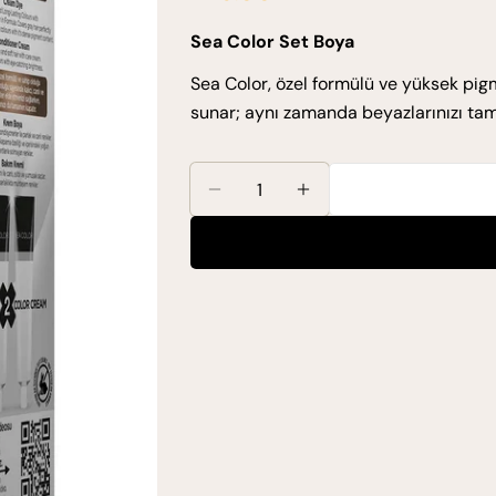
ücreti
fiyat
Sea Color Set Boya
Sea Color, özel formülü ve yüksek pigm
sunar; aynı zamanda beyazlarınızı ta
Miktar
Sea Color Set Boya 3.4 Koyu Ke
Sea Color Set Boya 3.