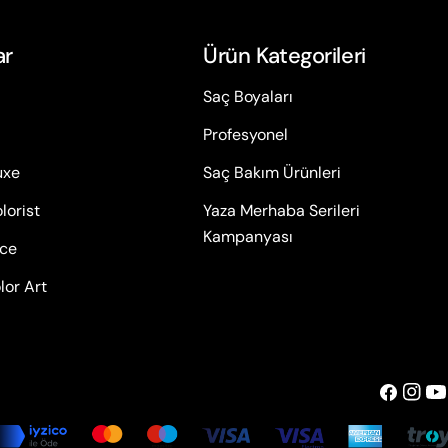
ar
Ürün Kategorileri
Saç Boyaları
Profesyonel
uxe
Saç Bakım Ürünleri
lorist
Yaza Merhaba Serileri
Kampanyası
ace
lor Art
Facebook
insta
Yo
Ödeme