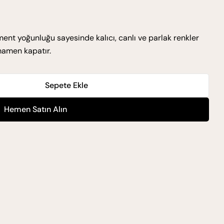
ent yoğunluğu sayesinde kalıcı, canlı ve parlak renkler
mamen kapatır.
Sepete Ekle
stane Için Miktarı Azaltın
4 Koyu Kestane Için Miktarı Artırın
Hemen Satın Alın