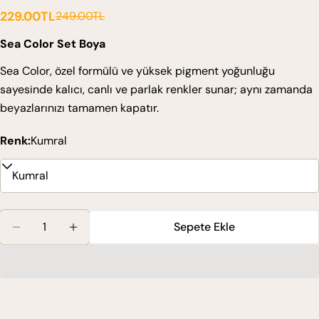
229.00TL
249.00TL
Satış
Normal
ücreti
fiyat
Sea Color Set Boya
Sea Color, özel formülü ve yüksek pigment yoğunluğu
sayesinde kalıcı, canlı ve parlak renkler sunar; aynı zamanda
beyazlarınızı tamamen kapatır.
Renk:
Kumral
Miktar
Sepete Ekle
Sea Color Set Boya 7.0 Kumral Için Miktarı Azaltın
Sea Color Set Boya 7.0 Kumral Için Miktarı