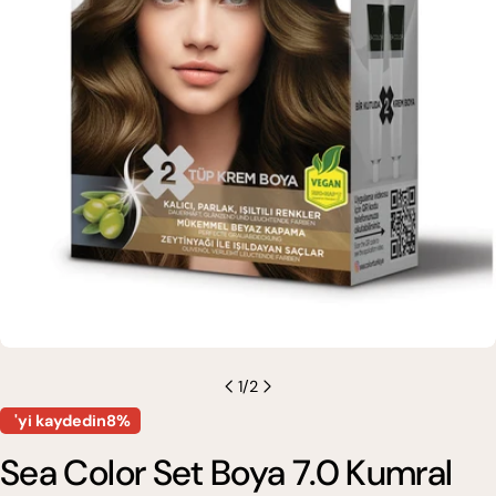
0 medyasını modda açın
1
/
2
'yi kaydedin8%
Sea Color Set Boya 7.0 Kumral