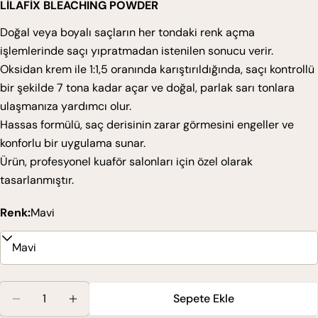
LİLAFİX BLEACHING POWDER
Doğal veya boyalı saçların her tondaki renk açma
işlemlerinde saçı yıpratmadan istenilen sonucu verir.
Oksidan krem ile 1:1,5 oranında karıştırıldığında, saçı kontrollü
bir şekilde 7 tona kadar açar ve doğal, parlak sarı tonlara
ulaşmanıza yardımcı olur.
Hassas formülü, saç derisinin zarar görmesini engeller ve
konforlu bir uygulama sunar.
Ürün, profesyonel kuaför salonları için özel olarak
tasarlanmıştır.
Renk:
Mavi
Miktar
Sepete Ekle
Lilafix Bleaching Powder 2000 Gr Için Miktarı Azaltı
Lilafix Bleaching Powder 2000 Gr Için Mikt