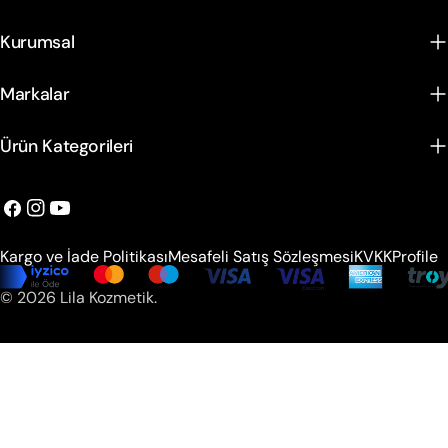
Kurumsal
Markalar
Ürün Kategorileri
Facebook
instagram
Youtube
Kargo ve İade Politikası
Mesafeli Satış Sözleşmesi
KVKK
Profile
Ödeme
© 2026
Lila Kozmetik
.
metodları