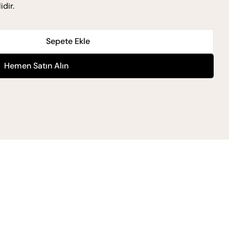
dir.
Sepete Ekle
idan Krem 30 Vol. 5000 Ml Için Miktarı Azaltın
xpert Oksidan Krem 30 Vol. 5000 Ml Için Miktarı Artı
Hemen Satın Alın