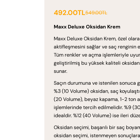
492.00TL
549.00TL
Satış
Normal
ücreti
fiyat
Maxx Deluxe Oksidan Krem
Maxx Deluxe Oksidan Krem, özel olarak
aktifleşmesini sağlar ve saç renginin eş
Tüm renkler ve açma işlemleriyle uyuml
geliştirilmiş bu yüksek kaliteli oksid
sunar.
Saçın durumuna ve istenilen sonuca gör
%3 (10 Volume) oksidan, saç koyulaştı
(20 Volume), beyaz kapama, 1-2 ton 
işlemlerinde tercih edilmelidir. %9 (
idealdir. %12 (40 Volume) ise ileri düz
Oksidan seçimi, başarılı bir saç boya
oksidan seçimi, istenmeyen sonuçlara