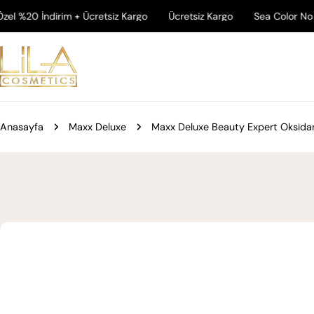
İçeriğe
İndirim + Ücretsiz Kargo
Ücretsiz Kargo
Sea Color No White Er
atla
Anasayfa
Maxx Deluxe
Maxx Deluxe Beauty Expert Oksida
Ürün
bilgilerine
atla