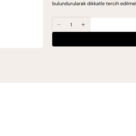
bulundurularak dikkatle tercih edilmeli
Miktar
Maxx Deluxe Beauty Expert Oks
Maxx Deluxe Beauty E