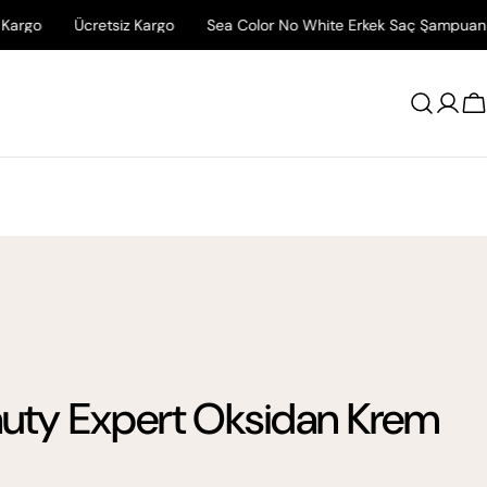
Ücretsiz Kargo
Sea Color No White Erkek Saç Şampuanı İlk Sipari
Giriş
A
Yap
uty Expert Oksidan Krem